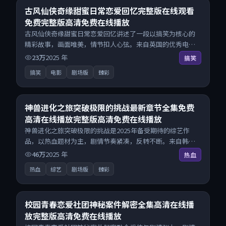
8.3
古风仙侠奇缘甜蜜日常恋爱回忆完整版在线观看
免费完整版高清免费在线播放
古风仙侠奇缘甜蜜日常恋爱回忆讲述了一段以搞笑为核心的
精彩故事，画面唯美，情节扣人心弦。来自英国的优秀电影
作品，每日精选上新，免费畅享纯净观影空间，全平台无缝
23万
2025
年
搞笑
衔接。
搞笑
电影
剧场版
臻彩
27:19
8.1
神兽进化之旅突破极限的挑战最新章节全集免费
高清在线播放完整版高清免费在线播放
神兽进化之旅突破极限的挑战是2025年备受期待的综艺作
品，以热血题材为主，剧情节奏紧凑，反转不断。来自韩国
的优秀综艺作品，现已开放无广告高清电影免费在线观看，
46万
2025
年
热血
一键秒播即点即看。
热血
综艺
剧场版
臻彩
28:30
8.7
校园青春恋爱社团神秘案件解密全集高清在线播
放完整版高清免费在线播放