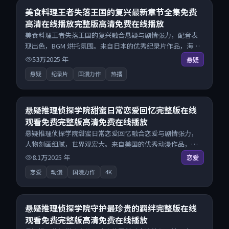
8.2
美食料理王者失落王国的复兴最新章节全集免费
高清在线播放完整版高清免费在线播放
美食料理王者失落王国的复兴融合悬疑与剧情张力，配音表
现出色，BGM 烘托氛围。来自日本的优秀纪录片作品，海量
片源同步更新，原画级画质沉浸呈现，多线路智能切换不卡
53万
2025
年
悬疑
顿。
悬疑
纪录片
国漫力作
热播
28:47
7.9
悬疑推理侦探学院甜蜜日常恋爱回忆完整版在线
观看免费完整版高清免费在线播放
悬疑推理侦探学院甜蜜日常恋爱回忆融合恋爱与剧情张力，
人物刻画细腻，世界观宏大。来自美国的优秀动漫作品，海
量片源同步更新，原画级画质沉浸呈现，多线路智能切换不
8.1万
2025
年
恋爱
卡顿。
恋爱
动漫
国漫力作
4K
25:01
8.7
悬疑推理侦探学院守护最珍贵的羁绊完整版在线
观看免费完整版高清免费在线播放