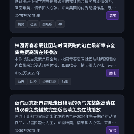
悬疑推理侦探学院守护最珍贵的羁绊融合搞笑与剧情张力，
画面唯美，情节扣人心弦。来自美国的优秀动漫作品，现已
开放无广告高清电影免费在线观看，一键秒播即点即看。
75万
2025
年
搞笑
搞笑
动漫
剧场版
4K
26:17
7.9
校园青春恋爱社团与时间赛跑的逃亡最新章节全
集免费高清在线播放
本作以励志元素贯穿全片，校园青春恋爱社团与时间赛跑的
逃亡带来沉浸式观看体验，画面唯美，情节扣人心弦。来自
中国大陆的优秀动漫作品，海量片源同步更新，原画级画质
51万
2025
年
励志
沉浸呈现，多线路智能切换不卡顿。
励志
动漫
经典回顾
独播
28:25
7.8
蒸汽朋克都市冒险走出绝境的勇气完整版高清在
线观看免费播放完整版高清免费在线播放
蒸汽朋克都市冒险走出绝境的勇气是2024年备受期待的动漫
作品，以冒险题材为主，画面唯美，情节扣人心弦。来自中
国香港的优秀动漫作品，每日精选上新，免费畅享纯净观影
30万
2025
年
冒险