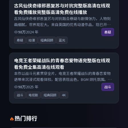
7.9
古风仙侠奇缘邪恶复苏与对抗完整版高清在线观
看免费播放完整版高清免费在线播放
古风仙侠奇缘邪恶复苏与对抗融合悬疑与剧情张力，人物刻
画细腻，世界观宏大。来自英国的优秀动漫作品，现已开放
无广告高清电影免费在线观看，一键秒播即点即看。
98万
2024
年
悬疑
悬疑
动漫
经典回顾
蓝光
28:12
9.2
电竞王者荣耀战队的青春恋爱物语完整版在线观
看免费全集高清在线观看
本作以战斗元素贯穿全片，电竞王者荣耀战队的青春恋爱物
语带来沉浸式观看体验，配音表现出色，BGM 烘托氛围。来
自韩国的优秀电视剧作品，海量片源同步更新，原画级画质
98万
2025
年
战斗
沉浸呈现，多线路智能切换不卡顿。
战斗
电视剧
经典回顾
4K
热门排行
🔥
27:04