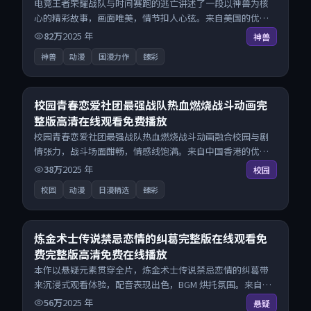
电竞王者荣耀战队与时间赛跑的逃亡讲述了一段以神兽为核
心的精彩故事，画面唯美，情节扣人心弦。来自美国的优秀
动漫作品，每日精选上新，免费畅享纯净观影空间，全平台
82万
2025
年
神兽
无缝衔接。
神兽
动漫
国漫力作
臻彩
24:34
9.0
校园青春恋爱社团最强战队热血燃烧战斗动画完
整版高清在线观看免费播放
校园青春恋爱社团最强战队热血燃烧战斗动画融合校园与剧
情张力，战斗场面酣畅，情感线饱满。来自中国香港的优秀
动漫作品，现已开放无广告高清电影免费在线观看，一键秒
38万
2025
年
校园
播即点即看。
校园
动漫
日漫精选
臻彩
28:33
8.5
炼金术士传说禁忌恋情的纠葛完整版在线观看免
费完整版高清免费在线播放
本作以悬疑元素贯穿全片，炼金术士传说禁忌恋情的纠葛带
来沉浸式观看体验，配音表现出色，BGM 烘托氛围。来自日
本的优秀电影作品，搜索精准追剧顺滑，无广告高清电影免
56万
2025
年
悬疑