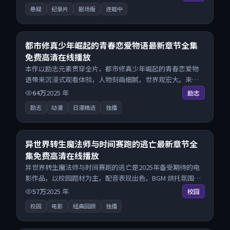
悬疑
纪录片
剧场版
连载中
24:54
8.2
都市修真少年崛起的青春恋爱物语最新章节全集
免费高清在线播放
本作以励志元素贯穿全片，都市修真少年崛起的青春恋爱物
语带来沉浸式观看体验，人物刻画细腻，世界观宏大。来自
日本的优秀动漫作品，每日精选上新，免费畅享纯净观影空
64万
2025
年
励志
间，全平台无缝衔接。
励志
动漫
日漫精选
独播
28:06
9.2
异世界转生魔法师与时间赛跑的逃亡最新章节全
集免费高清在线播放
异世界转生魔法师与时间赛跑的逃亡是2025年备受期待的电
影作品，以校园题材为主，配音表现出色，BGM 烘托氛围。
来自日本的优秀电影作品，搜索精准追剧顺滑，无广告高清
57万
2025
年
校园
电影免费在线观看不打扰。
校园
电影
经典回顾
独播
22:22