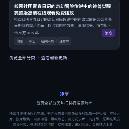
8.8
校园社团青春日记的奇幻冒险传说中的神兽觉醒
完整版高清在线观看免费播放
校园社团青春日记的奇幻冒险传说中的神兽觉醒是2025年备
受期待的综艺作品，以治愈题材为主，画面唯美，情节扣人
心弦。来自中国香港的优秀综艺作品，海量片源同步更新，
36万
2025
年
治愈
原画级画质沉浸呈现，多线路智能切换不卡顿。
治愈
综艺
经典回顾
连载中
浏览全部分类
·
查看最新更新
净享
首页
全部分类
热门排行
搜索片库
净享
打造纯净观影空间，无广告高清电影免费在线观看一键秒播。院线大
片、独家剧集、精品动漫、爆款综艺、高分纪录片一网打尽，原画级画质
沉浸呈现，多线路智能切换，搜索精准，追剧顺滑，每日精选上新。