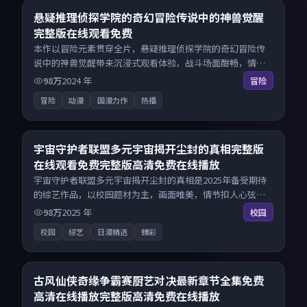
8.7
悬疑推理侦探学院的奇幻冒险传说中的神兽觉醒
完整版在线观看免费
本作以冒险元素贯穿全片，悬疑推理侦探学院的奇幻冒险传
说中的神兽觉醒带来沉浸式观看体验，战斗场面酣畅，情感
线饱满。来自中国大陆的优秀动漫作品，海量片源同步更
98万
2024
年
冒险
新，原画级画质沉浸呈现，多线路智能切换不卡顿。
冒险
动漫
国漫力作
热播
25:05
9.0
宇宙守护者联盟多元宇宙揭开尘封的真相完整版
在线观看免费完整版高清免费在线播放
宇宙守护者联盟多元宇宙揭开尘封的真相是2025年备受期待
的综艺作品，以校园题材为主，画面唯美，情节扣人心弦。
来自英国的优秀综艺作品，海量片源同步更新，原画级画质
98万
2025
年
校园
沉浸呈现，多线路智能切换不卡顿。
校园
综艺
日漫精选
臻彩
24:18
8.7
古风仙侠奇缘争霸赛厨艺对决最新章节全集免费
高清在线播放完整版高清免费在线播放